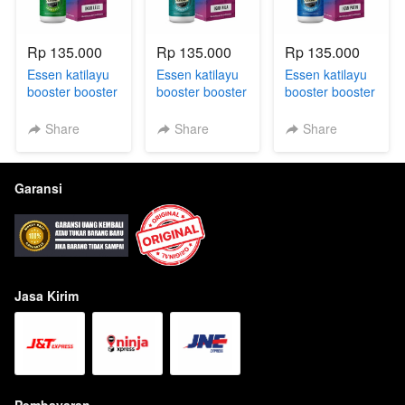
Rp 135.000
Rp 135.000
Rp 135.000
Essen katilayu
Essen katilayu
Essen katilayu
booster booster
booster booster
booster booster
id oplosan
id oplosan
id oplosan
untuk mancing
untuk mancing
untuk mancing
Share
Share
Share
ikan Lele
ikan Nila
ikan Patin
Garansi
Jasa Kirim