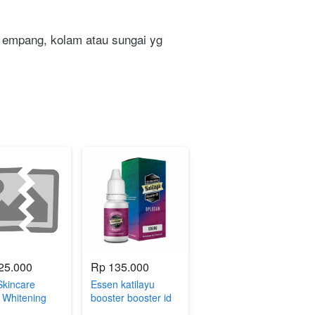
i empang, kolam atau sungai yg 
25.000
Rp 135.000
kincare
Essen katilayu
 Whitening
booster booster id
s Babypink -
oplosan untuk