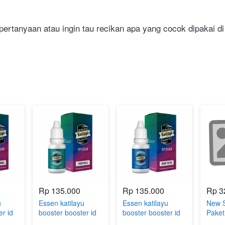
pertanyaan atau ingin tau recikan apa yang cocok dipakai d
Rp 135.000
Rp 135.000
Rp 3
u
Essen katilayu
Essen katilayu
New S
er id
booster booster id
booster booster id
Paket
oplosan untuk
oplosan untuk
Serie