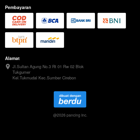
Pembayaran
Alamat
Jl.Sultan Agung No.3 Rt 01 Rw 02 Blok 
Tukgumer

Kel.Tukmudal Kec.Sumber Cirebon
@
2026
pancing Inc.