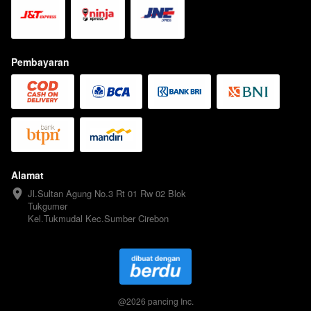
Pembayaran
Alamat
Jl.Sultan Agung No.3 Rt 01 Rw 02 Blok 
Tukgumer

Kel.Tukmudal Kec.Sumber Cirebon
@
2026
pancing Inc.