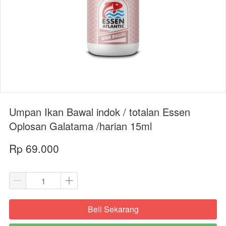
Umpan Ikan Bawal indok / totalan Essen
Oplosan Galatama /harian 15ml
Rp 69.000
Beli Sekarang
`