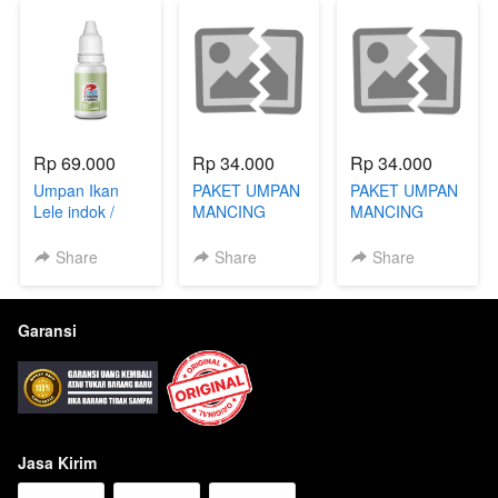
Rp 69.000
Rp 34.000
Rp 34.000
Umpan Ikan
PAKET UMPAN
PAKET UMPAN
Lele indok /
MANCING
MANCING
totalan Essen
HARIAN NUSA
HARIAN NUSA
Oplosan
BAIT OM
BAIT OM
Share
Share
Share
Galatama
SONO MIX IT
SONO MIX IT
/harian 15ml
UNTUK IKAN
UNTUK IKAN
NILA
PATIN
Garansi
Jasa Kirim