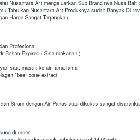
ahu Nusantara Art mengeluarkan Sub Brand nya Nusa Bait d
hu kan Nusantara Art Produknya sudah Banyak Di revi
ngan Harga Sangat Terjangkau.
dan Profesional
dr Bahan Expired / Sisa makanan )
yar' saat masuk ke air lama lama
agen *beef bone extract
an Siram dengan Air Panas atau dikukus sangat disaranka
gsung di order
yg sama Jika order masuk sebelum pukul 14.00 wib