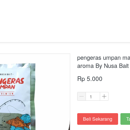
pengeras umpan man
aroma By Nusa Bait
Rp 5.000
Beli Sekarang
T
`
`