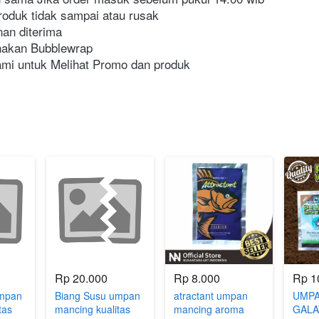
roduk tidak sampai atau rusak
an diterima
nakan Bubblewrap
kami untuk Melihat Promo dan produk
Rp 20.000
Rp 8.000
Rp 1
umpan
Biang Susu umpan
atractant umpan
UMPA
tas
mancing kualitas
mancing aroma
GALA