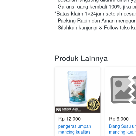
- Garansi uang kembali 100% jika p
*Batas klaim 1×24jam setelah pesan
- Packing Rapih dan Aman menggu
- Silahkan kunjungi & Follow toko 
Produk Lainnya
Rp 12.000
Rp 6.000
pengeras umpan
Biang Susu 
mancing kualitas
mancing kuali