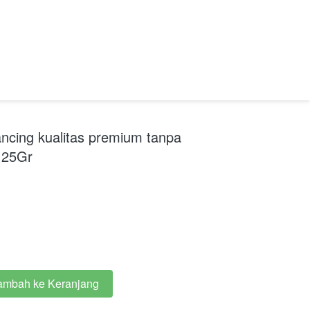
cing kualitas premium tanpa
 25Gr
ambah ke Keranjang