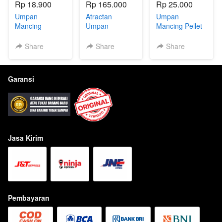
Rp 18.900
Rp 165.000
Rp 25.000
Umpan
Atractan
Umpan
Mancing
Umpan
Mancing Pellet
Umpan Putih
mancing
Atlantic Brown
Pelet Atlantic
Specialist Amis
Aroma Amis
Share
Share
Share
White Induk
By Nusa Bait
150 gram -
Dan Totalan
Atractan Cair
Amis 1
100Gr - Vanila
30ml
Garansi
kejususu
Jasa Kirim
Pembayaran