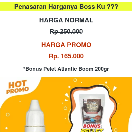
Penasaran Harganya Boss Ku ???
HARGA NORMAL
R̶p̶ ̶2̶5̶0̶.̶0̶0̶0
HARGA PROMO
Rp. 165.000
*Bonus Pelet Atlantic Boom 200gr