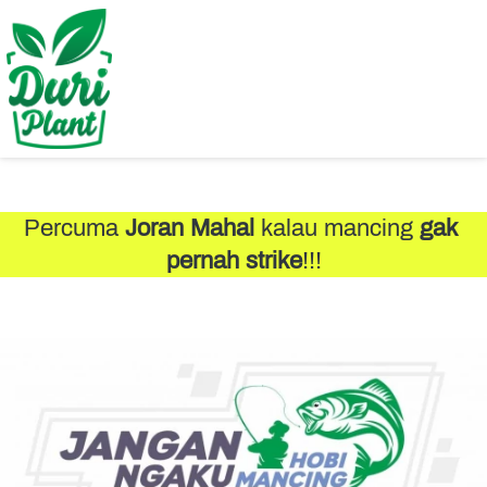
Percuma 
Joran Mahal
 kalau mancing 
gak 
pernah strike
!!!